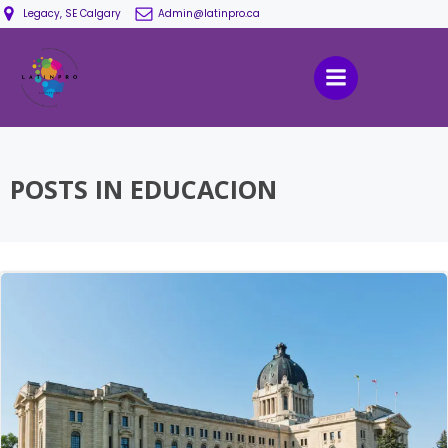
Saltar
Legacy, SE Calgary
Admin@latinpro.ca
al
contenido
POSTS IN EDUCACION