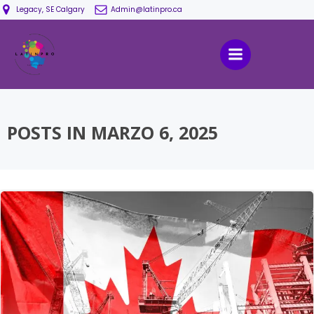
Saltar
Legacy, SE Calgary
Admin@latinpro.ca
al
contenido
POSTS IN MARZO 6, 2025